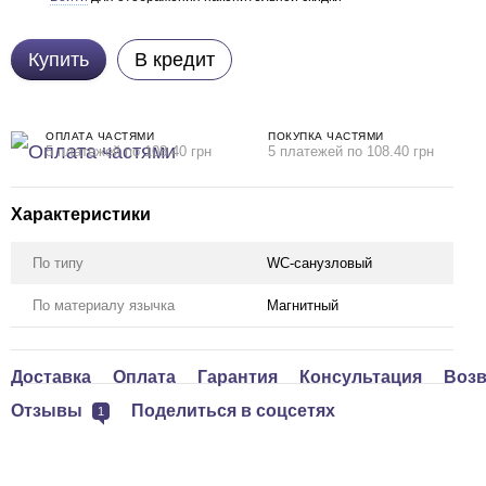
Купить
В кредит
ОПЛАТА ЧАСТЯМИ
ПОКУПКА ЧАСТЯМИ
5 платежей по 108.40 грн
5 платежей по 108.40 грн
Характеристики
По типу
WC-санузловый
По материалу язычка
Магнитный
Доставка
Оплата
Гарантия
Консультация
Возв
Отзывы
Поделиться в соцсетях
1