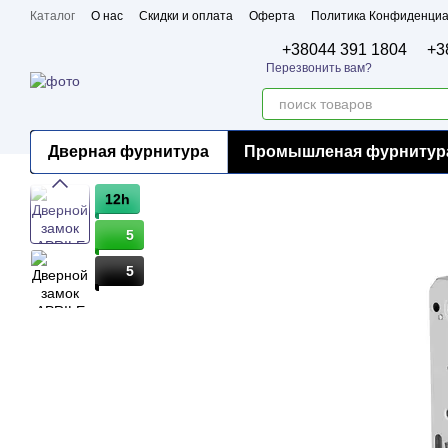
Перейти к основному контенту
Каталог
О нас
Скидки и оплата
Оферта
Политика Конфиденциа
Бренды
Сертификаты
+38044 391 1804
+3
Перезвонить вам?
Дверная фурнитура
Промышленая фурнитур
12h
5
5