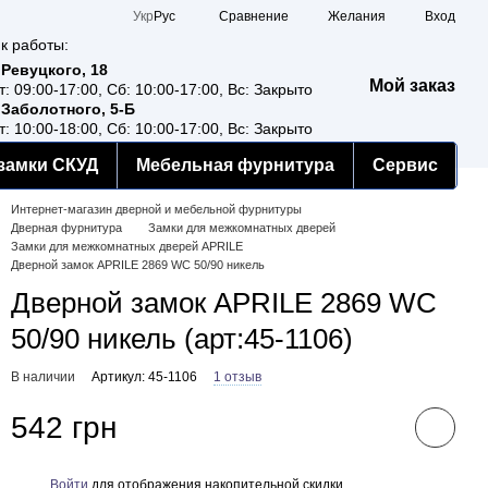
Сравнение
Укр
Рус
Желания
Вход
к работы:
 Ревуцкого, 18
Мой заказ
т: 09:00-17:00, Сб: 10:00-17:00, Вс: Закрыто
 Заболотного, 5-Б
т: 10:00-18:00, Сб: 10:00-17:00, Вс: Закрыто
замки СКУД
Мебельная фурнитура
Сервис
Интернет-магазин дверной и мебельной фурнитуры
Дверная фурнитура
Замки для межкомнатных дверей
Замки для межкомнатных дверей APRILE
Дверной замок APRILE 2869 WC 50/90 никель
Дверной замок APRILE 2869 WC
50/90 никель (арт:45-1106)
В наличии
Артикул: 45-1106
1 отзыв
542 грн
Войти
для отображения накопительной скидки
%