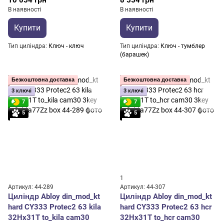
10 054 грн
8 554 грн
В наявності
В наявності
Купити
Купити
Тип циліндра
Ключ - ключ
Тип циліндра
Ключ - тумблер
(барашек)
Безкоштовна доставка
Безкоштовна доставка
3 ключі
3 ключі
7
7
5
5
1
Артикул: 44-289
Артикул: 44-307
Циліндр Abloy din_mod_kt
Циліндр Abloy din_mod_kt
hard CY333 Protec2 63 kila
hard CY333 Protec2 63 hcr
32Hx31T to_kila cam30
32Hx31T to_hcr cam30