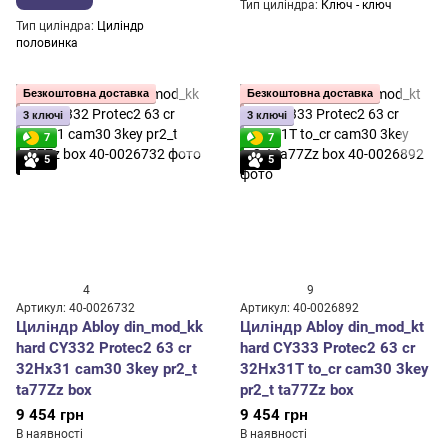
Тип циліндра
Ключ - ключ
Тип циліндра
Циліндр
половинка
Безкоштовна доставка
Безкоштовна доставка
3 ключі
3 ключі
7
7
5
5
4
9
Артикул: 40-0026732
Артикул: 40-0026892
Циліндр Abloy din_mod_kk
Циліндр Abloy din_mod_kt
hard CY332 Protec2 63 cr
hard CY333 Protec2 63 cr
32Hx31 cam30 3key pr2_t
32Hx31T to_cr cam30 3key
ta77Zz box
pr2_t ta77Zz box
9 454 грн
9 454 грн
В наявності
В наявності