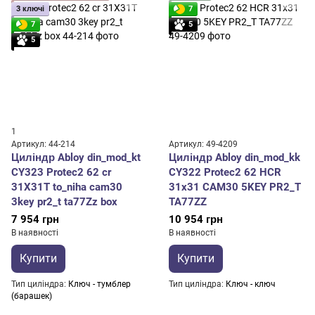
3 ключі
7
7
5
5
1
Артикул: 44-214
Артикул: 49-4209
Циліндр Abloy din_mod_kt
Циліндр Abloy din_mod_kk
CY323 Protec2 62 cr
CY322 Protec2 62 HCR
31X31T to_niha cam30
31x31 CAM30 5KEY PR2_T
3key pr2_t ta77Zz box
TA77ZZ
7 954 грн
10 954 грн
В наявності
В наявності
Купити
Купити
Тип циліндра
Ключ - тумблер
Тип циліндра
Ключ - ключ
(барашек)