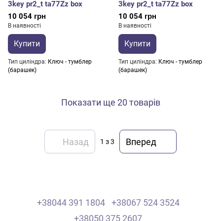
3key pr2_t ta77Zz box
3key pr2_t ta77Zz box
10 054 грн
10 054 грн
В наявності
В наявності
Купити
Купити
Тип циліндра
Ключ - тумблер
Тип циліндра
Ключ - тумблер
(барашек)
(барашек)
Показати ще 20 товарів
Назад
Вперед
1
з 3
+38044 391 1804
+38067 524 3524
+38050 375 2607