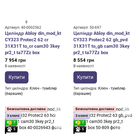
8
Артикул: 40-0002562
Артикул: 50-697
Циліндр Abloy din_mod_kt
Циліндр Abloy din_mod_kt
CY323 Protec2 62 cr
CY323 Protec2 62 gb_pvd
31X31T to_cr cam30 3key
31X31T to_gb cam30 3key
pr2_t ta77Zz box
pr2_t ta77Zz box
7 954 грн
8 554 грн
В наявності
В наявності
Купити
Купити
Тип циліндра
Ключ - тумблер
Тип циліндра
Ключ - тумблер
(барашек)
(барашек)
Безкоштовна доставка
Безкоштовна доставка
3 ключі
3 ключі
7
7
5
5