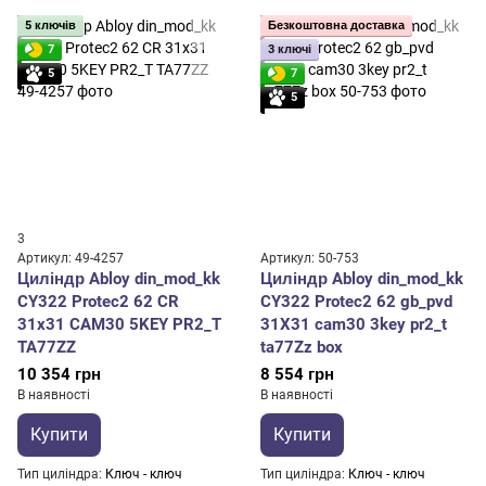
5 ключів
Безкоштовна доставка
7
3 ключі
5
7
5
3
Артикул: 49-4257
Артикул: 50-753
Циліндр Abloy din_mod_kk
Циліндр Abloy din_mod_kk
CY322 Protec2 62 CR
CY322 Protec2 62 gb_pvd
31x31 CAM30 5KEY PR2_T
31X31 cam30 3key pr2_t
TA77ZZ
ta77Zz box
10 354 грн
8 554 грн
В наявності
В наявності
Купити
Купити
Тип циліндра
Ключ - ключ
Тип циліндра
Ключ - ключ