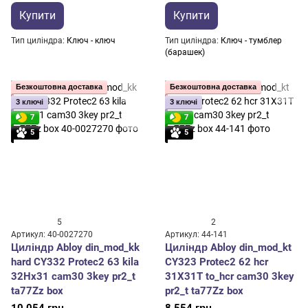
Купити
Купити
Тип циліндра
Ключ - ключ
Тип циліндра
Ключ - тумблер
(барашек)
Безкоштовна доставка
Безкоштовна доставка
3 ключі
3 ключі
7
7
5
5
5
2
Артикул: 40-0027270
Артикул: 44-141
Циліндр Abloy din_mod_kk
Циліндр Abloy din_mod_kt
hard CY332 Protec2 63 kila
CY323 Protec2 62 hcr
32Hx31 cam30 3key pr2_t
31X31T to_hcr cam30 3key
ta77Zz box
pr2_t ta77Zz box