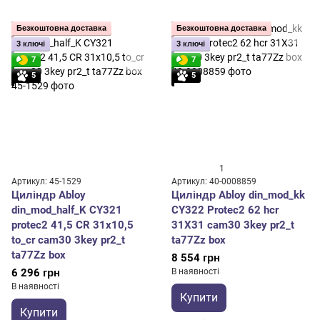
Безкоштовна доставка
Безкоштовна доставка
3 ключі
3 ключі
7
7
5
5
1
Артикул: 45-1529
Артикул: 40-0008859
Циліндр Abloy
Циліндр Abloy din_mod_kk
din_mod_half_K CY321
CY322 Protec2 62 hcr
protec2 41,5 CR 31x10,5
31X31 cam30 3key pr2_t
to_cr cam30 3key pr2_t
ta77Zz box
ta77Zz box
8 554 грн
6 296 грн
В наявності
В наявності
Купити
Купити