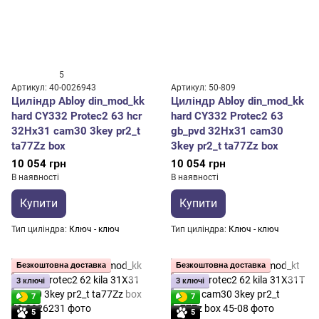
5
Артикул: 40-0026943
Артикул: 50-809
Циліндр Abloy din_mod_kk
Циліндр Abloy din_mod_kk
hard CY332 Protec2 63 hcr
hard CY332 Protec2 63
32Hx31 cam30 3key pr2_t
gb_pvd 32Hx31 cam30
ta77Zz box
3key pr2_t ta77Zz box
10 054 грн
10 054 грн
В наявності
В наявності
Купити
Купити
Тип циліндра
Ключ - ключ
Тип циліндра
Ключ - ключ
Безкоштовна доставка
Безкоштовна доставка
3 ключі
3 ключі
7
7
5
5