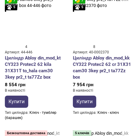
7
7
5
5
4
8
Артикул: 44-446
Артикул: 40-0002370
Циліндр Abloy din_mod_kt
Циліндр Abloy din_mod_kk
CY323 Protec2 62 kila
CY322 Protec2 62 cr 31X31
31X31T to_hala cam30
cam30 3key pr2_t ta77Zz
3key pr2_t ta77Zz box
box
8 554 грн
7 954 грн
В наявності
В наявності
Купити
Купити
Тип циліндра
Ключ - тумблер
Тип циліндра
Ключ - ключ
(барашек)
Безкоштовна доставка
5 ключів