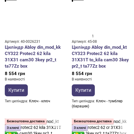
1
Артикул: 40-0026231
Артикул: 45-08
Циліндр Abloy din_mod_kk
Циліндр Abloy din_mod_kt
CY322 Protec2 62 kila
CY323 Protec2 62 kila
31X31 cam30 3key pr2_t
31X31T to_kila cam30 3key
ta77Zz box
pr2_t ta77Zz box
8 554 грн
8 554 грн
В наявності
В наявності
Купити
Купити
Тип циліндра
Ключ - ключ
Тип циліндра
Ключ - тумблер
(барашек)
Безкоштовна доставка
Безкоштовна доставка
3 ключі
3 ключі