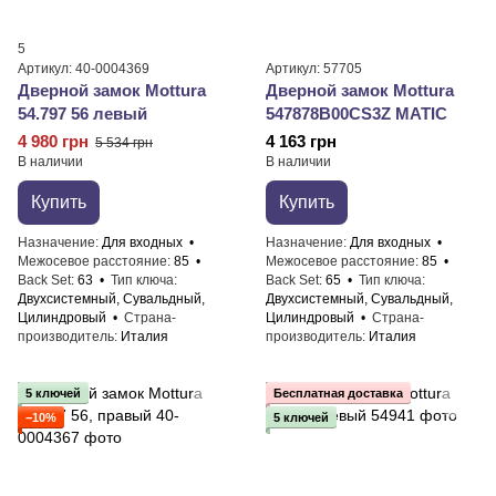
5
Артикул: 40-0004369
Артикул: 57705
Дверной замок ​Mottura
Дверной замок Mottura
54.797 56 левый
547878B00CS3Z MATIC
4 980 грн
4 163 грн
5 534 грн
В наличии
В наличии
Купить
Купить
Назначение
Для входных
Назначение
Для входных
Межосевое расстояние
85
Межосевое расстояние
85
Back Set
63
Тип ключа
Back Set
65
Тип ключа
Двухсистемный, Сувальдный,
Двухсистемный, Сувальдный,
Цилиндровый
Страна-
Цилиндровый
Страна-
производитель
Италия
производитель
Италия
5 ключей
Бесплатная доставка
−10%
5 ключей