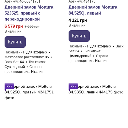
Артикул: 40-00341751
Артикул: 434175
Дверной замок Mottura
Дверной замок Mottura
52J525, правый с
84.525Q, левый
перекодировкой
4 121 грн
В наличии
6 579 грн
7 650 грн
В наличии
Купить
Купить
Назначение
Для входных
Back
Set
64
Тип ключа
Назначение
Для входных
Цилиндровый
Страна-
Межосевое расстояние
85
производитель
Италия
Back Set
64
Тип ключа
Сувальдный
Страна-
производитель
Италия
Хит
Хит