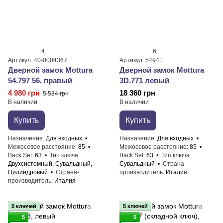
4
6
Артикул: 40-0004367
Артикул: 54941
Дверной замок ​Mottura
Дверной замок Mottura
54.797 56, правый
3D.771 левый
4 980 грн
18 360 грн
5 534 грн
В наличии
В наличии
Купить
Купить
Назначение
Для входных
Назначение
Для входных
Межосевое расстояние
85
Межосевое расстояние
85
Back Set
63
Тип ключа
Back Set
63
Тип ключа
Двухсистемный, Сувальдный,
Сувальдный
Страна-
Цилиндровый
Страна-
производитель
Италия
производитель
Италия
5 ключей
5 ключей
5
5