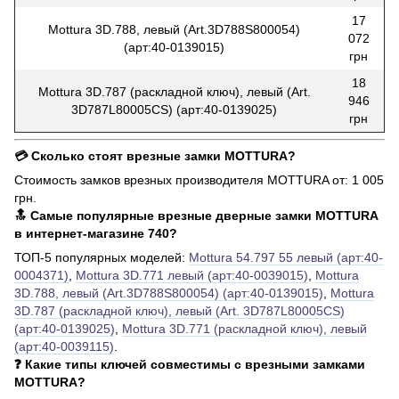
17
Mottura 3D.788, левый (Art.3D788S800054)
072
(арт:40-0139015)
грн
18
Mottura 3D.787 (раскладной ключ), левый (Art.
946
3D787L80005CS) (арт:40-0139025)
грн
💳 Сколько стоят врезные замки MOTTURA?
Стоимость замков врезных производителя MOTTURA от: 1 005
грн.
🔝 Самые популярные врезные дверные замки MOTTURA
в интернет-магазине 740?
ТОП-5 популярных моделей:
Mottura 54.797 55 левый (арт:40-
0004371)
,
Mottura 3D.771 левый (арт:40-0039015)
,
Mottura
3D.788, левый (Art.3D788S800054) (арт:40-0139015)
,
Mottura
3D.787 (раскладной ключ), левый (Art. 3D787L80005CS)
(арт:40-0139025)
,
Mottura 3D.771 (раскладной ключ), левый
(арт:40-0039115)
.
❓ Какие типы ключей совместимы с врезными замками
MOTTURA?