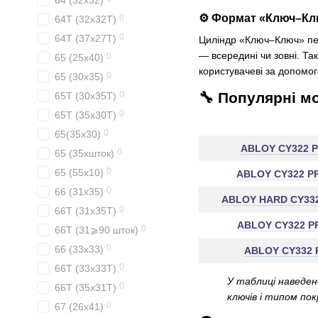
64 (32x32)
⚙️ Формат «Ключ–Клю
0
64T (32x32T)
0
64T (37x27T)
Циліндр «Ключ–Ключ» пере
— всередині чи зовні. Та
0
65 (25x40)
користувачеві за допомог
0
65 (30x35)
0
🔧 Популярні м
65T (30x35T)
0
65T (35x30T)
0
65(35х30)
ABLOY CY322 P
0
65 (35xшток)
0
65 (55x10)
ABLOY CY322 PR
0
66 (31x35)
ABLOY HARD CY332
0
66T (31x35T)
ABLOY CY322 PR
0
66T (31⩾90 шток)
0
66 (33x33)
ABLOY CY332 
0
66T (33x33T)
У таблиці наведен
0
66T (35x31T)
ключів і типом по
0
67 (26x41)