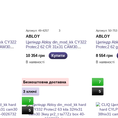
Артикул: 49-4257
3
Артикул: 50-753
ABLOY
ABLOY
_kk CY322
Циліндр Ab
Циліндр Abloy din_mod_kk CY322
CAM30
Protec2 62 
Protec2 62 CR 31x31 CAM30
3key pr2_t t
5KEY PR2_T TA77ZZ
8 554 грн
10 354 грн
Купити
В наявності
В наявності
Безкоштовна доставка
7
3 ключі
5
7
5