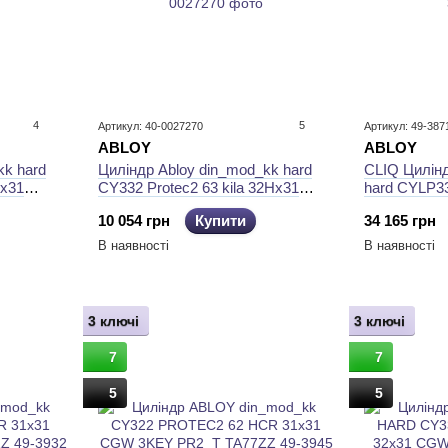
4
5
Артикул: 40-0027270
Артикул: 49-387
ABLOY
ABLOY
kk hard
Циліндр Abloy din_mod_kk hard
CLIQ Цилінд
Hx31
CY332 Protec2 63 kila 32Hx31
hard CYLP3
 box
cam30 3key pr2_t ta77Zz box
38hix31 cam3
10 054 грн
Купити
34 165 грн
В наявності
В наявності
3 ключі
3 ключі
7
7
5
5