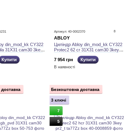
8
6231
Артикул: 40-0002370
ABLOY
loy din_mod_kk CY322
Циліндр Abloy din_mod_kk CY322
kila 31X31 cam30 3key
Protec2 62 cr 31X31 cam30 3key
 box
pr2_t ta77Zz box
Купити
7 954 грн
Купити
В наявності
 доставка
Безкоштовна доставка
3 ключі
7
5