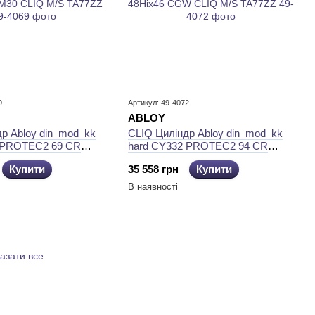
9
Артикул: 49-4072
ABLOY
р Abloy din_mod_kk
CLIQ Циліндр Abloy din_mod_kk
 PROTEC2 69 CR
hard CY332 PROTEC2 94 CR
M30 CLIQ M/S TA77ZZ
48Hix46 CGW CLIQ M/S TA77ZZ
Купити
35 558 грн
Купити
В наявності
азати все