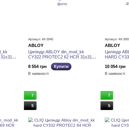
Артикул: 49-3945
Артикул: 49-395
ABLOY
ABLOY
d_kk
Циліндр ABLOY din_mod_kk
Циліндр AB
31x31
CY322 PROTEC2 62 HCR 31x31
HARD CY33
ZZ
CGW 3KEY PR2_T TA77ZZ
32x31 CGW
8 554 грн
Купити
10 054 грн
В наявності
В наявності
7
7
5
5