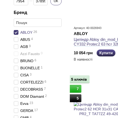
OK
Бренд
Артикул: 40-0026943
26
ABLOY
ABLOY
4
Циліндр Abloy din_mod_
ABUS
CY332 Protec2 63 hcr 3
9
AGB
cam30 3key pr2_t ta77Zz
10 054 грн
Купити
0
Azzi Fausto
В наявності
6
BRUNO
1
BUONELLE
3
CISA
5 ключів
6
CORTELEZZI
7
7
DECOBRASS
2
DOM Diamant
5
23
Evva
17
GERDA
4
GMB