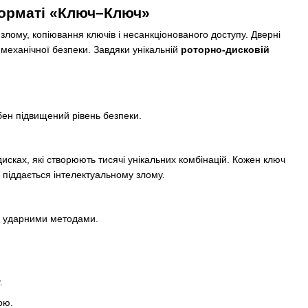
форматі «Ключ–Ключ»
 злому, копіювання ключів і несанкціонованого доступу. Дверні
 механічної безпеки. Завдяки унікальній
роторно-дисковій
ібен підвищений рівень безпеки.
дисках, які створюють тисячі унікальних комбінацій. Кожен ключ
 піддається інтелектуальному злому.
я ударними методами.
.
ою.