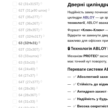
0
Дверні цилінд
62 (31x31ST)
0
62T (31⩾80 шток)
Надійність замку починає
0
62T (35x27T)
циліндри
ABLOY
— це зр
технології
, ABLOY вважає
0
62T (36x26T)
0
63T (28x35T)
Формат
«Ключ–Ключ»
— 
Відкрити чи замкнути дв
0
63T (32Hx31T)
важливо для офісних прим
8
63 (32Hx31)
🔒 Технологія ABLOY
0
63T (33x30T)
0
63 (33xшток)
Механізм
PROTEC²
засно
має точний кут повороту
0
63 (53x10)
0
64 (24x40)
Переваги системи 
0
64 (27x37)
✅
Абсолютний захис
0
64T (27x37T)
✅
Стійкість до відм
0
64 (28x36)
✅
Антидрил-захист
0
64 (28x36T)
✅
Надійність у буд
0
64 (31x33)
✅
Висока секретніс
0