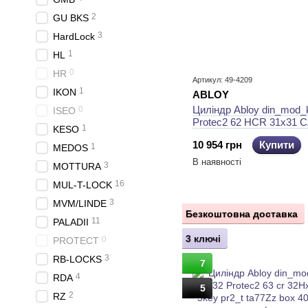
2
GU BKS
3
HardLock
1
HL
0
HR
Артикул: 49-4209
1
IKON
ABLOY
Циліндр Abloy din_mod
0
ISEO
Protec2 62 HCR 31x31 
1
KESO
5KEY PR2_T TA77ZZ
10 954 грн
Купити
1
MEDOS
В наявності
3
MOTTURA
16
MUL-T-LOCK
3
MVM/LINDE
Безкоштовна доставка
11
PALADII
3 ключі
0
PROTECT
3
RB-LOCKS
7
4
RDA
5
2
RZ