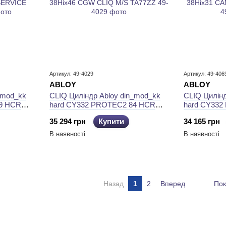
Артикул: 49-4029
Артикул: 49-406
ABLOY
ABLOY
_mod_kk
CLIQ Циліндр Abloy din_mod_kk
CLIQ Цилінд
9 HCR
hard CY332 PROTEC2 84 HCR
hard CY332
ERVICE
38Hix46 CGW CLIQ M/S TA77ZZ
38Hix31 CA
35 294 грн
Купити
34 165 грн
В наявності
В наявності
Назад
1
2
Вперед
Пок