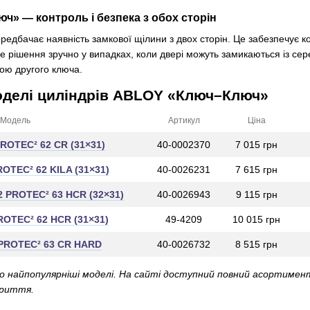
ч» — контроль і безпека з обох сторін
дбачає наявність замкової щілини з двох сторін. Це забезпечує ко
ке рішення зручно у випадках, коли двері можуть замикаються із се
ою другого ключа.
оделі циліндрів
ABLOY «Ключ–Ключ»
Модель
Артикул
Ціна
ROTEC² 62 CR (31×31)
40-0002370
7 015 грн
OTEC² 62 KILA (31×31)
40-0026231
7 615 грн
 PROTEC² 63 HCR (32×31)
40-0026943
9 115 грн
OTEC² 62 HCR (31×31)
49-4209
10 015 грн
PROTEC² 63 CR HARD
40-0026732
8 515 грн
о найпопулярніші моделі. На сайті доступний повний асортимент
криття.