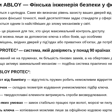
ри
ABLOY
— Фінська інженерія безпеки у 
ться з циліндра. Саме він визначає рівень захисту ваших дверей від
азок фінської точності, який десятиліттями задає стандарти у сфері
ться одним із найстійкіших до злому механізмів у світі.
це рішення для тих, хто цінує максимальний контроль доступу.
ері можна лише за допомогою ключа з обох боків, що особливо
іщень, вхідних дверей у під’їздах або приватних об’єктах, де потр
 PROTEC² — система, якій довіряють у понад 90 країнах
ваний не на пружинах, як більшість пінових замків, а на обертових 
, що активує замикальний механізм — подібна система практично не
ABLOY PROTEC²:
т від бампінгу
— відсутність пружин робить неможливим відкритт
ичок
— складна геометрія кодування унеможливлює підбір ключа.
— твердосплавні елементи витримують спроби висвердлювання.
ь-яких умовах
— замок стабільно працює при вологі, морозі чи пилу
ть ключа
— копіювання можливе лише за офіційною кодовою картк