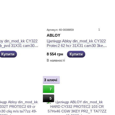
1
Артикул: 40-0008859
ABLOY
loy din_mod_kk CY322
Циліндр Abloy din_mod_kk CY322
gb_pvd 31X31 cam30
Protec2 62 hcr 31X31 cam30 3key
a77Zz box
pr2_t ta77Zz box
Купити
8 554 грн
Купити
В наявності
3 ключі
7
5