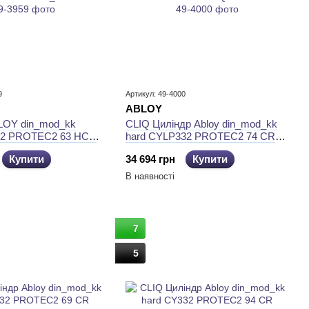
9
Артикул: 49-4000
ABLOY
LOY din_mod_kk
CLIQ Циліндр Abloy din_mod_kk
2 PROTEC2 63 HCR
hard CYLP332 PROTEC2 74 CR
 3KEY PR2_T TA77ZZ
38Hix36 CAM30 CLIQ M/S TA77ZZ
Купити
34 694 грн
Купити
В наявності
7
5