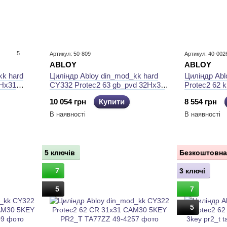
5
Артикул: 50-809
Артикул: 40-002
ABLOY
ABLOY
kk hard
Циліндр Abloy din_mod_kk hard
Циліндр Ab
2Hx31
CY332 Protec2 63 gb_pvd 32Hx31
Protec2 62 
 box
cam30 3key pr2_t ta77Zz box
pr2_t ta77Zz
10 054 грн
Купити
8 554 грн
В наявності
В наявності
5 ключів
Безкоштовна
7
3 ключі
5
7
5