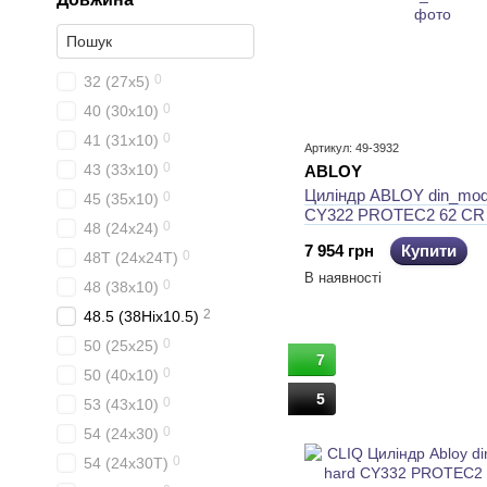
0
32 (27x5)
0
40 (30x10)
0
41 (31x10)
Артикул: 49-3932
0
43 (33x10)
ABLOY
Циліндр ABLOY din_mo
0
45 (35x10)
CY322 PROTEC2 62 CR 
0
48 (24x24)
CGW 3KEY PR2_T TA77
7 954 грн
Купити
0
48T (24x24T)
В наявності
0
48 (38x10)
2
48.5 (38Hix10.5)
0
50 (25x25)
7
0
50 (40x10)
5
0
53 (43x10)
0
54 (24x30)
0
54 (24x30T)