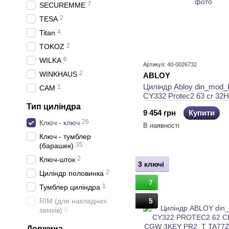
7
SECUREMME
2
TESA
4
Titan
2
TOKOZ
6
WILKA
Артикул: 40-0026732
2
WINKHAUS
ABLOY
Циліндр Abloy din_mod_
1
CAM
CY332 Protec2 63 cr 32
cam30 3key pr2_t ta77Zz
Тип циліндра
9 454 грн
Купити
26
Ключ - ключ
В наявності
Ключ - тумблер
35
(барашек)
2
Ключ-шток
3 ключі
2
Циліндр половинка
7
1
Тумблер циліндра
RIM (для накладних
5
0
замків)
Довжина