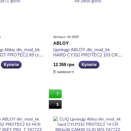
1
Артикул: 49-3909
ABLOY
р Abloy din_mod_kk
Циліндр ABLOY din_mod_kk
32T PROTEC2 69 cr
HARD CY332 PROTEC2 103 CR
0 cliq m/s ta77zz
57Hx46 CGW 3KEY PR2_T
Купити
12 359 грн
Купити
TA77ZZ
В наявності
7
5