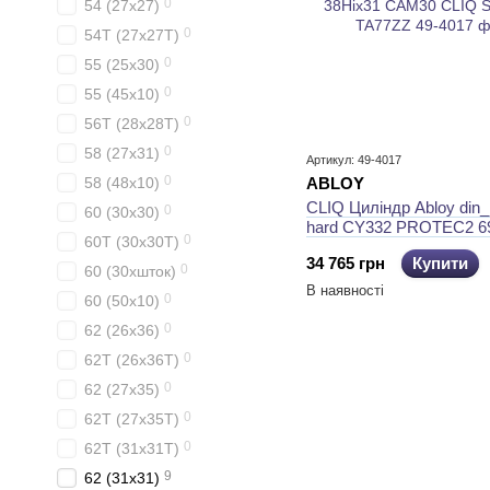
0
54 (27x27)
0
54T (27x27T)
0
55 (25x30)
0
55 (45x10)
0
56T (28x28T)
0
58 (27x31)
Артикул: 49-4017
0
58 (48x10)
ABLOY
CLIQ Циліндр Abloy din
0
60 (30x30)
hard CY332 PROTEC2 6
0
60T (30x30T)
38Hix31 CAM30 CLIQ S
34 765 грн
Купити
TA77ZZ
0
60 (30xшток)
В наявності
0
60 (50x10)
0
62 (26x36)
0
62T (26x36T)
0
62 (27x35)
0
62T (27x35T)
0
62T (31x31T)
9
62 (31x31)