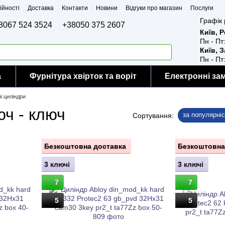
ійності
Доставка
Контакти
Новини
Відгуки про магазин
Послуги
Графік 
8067 524 3524
+38050 375 2607
Київ, 
Пн - Пт
Київ, 
Пн - Пт
а
Фурнітура хвірток та воріт
Електронні за
і циліндри
юч - ключ
за популярні
Сортування:
Безкоштовна доставка
Безкоштовна
3 ключі
3 ключі
7
7
5
5