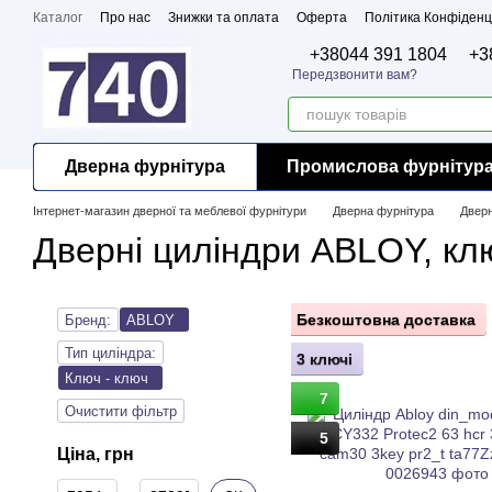
Перейти до основного контенту
Каталог
Про нас
Знижки та оплата
Оферта
Політика Конфіденц
Бренди
Сертифікати
+38044 391 1804
+3
Передзвонити вам?
Дверна фурнітура
Промислова фурнітур
Інтернет-магазин дверної та меблевої фурнітури
Дверна фурнітура
Дверн
Дверні циліндри ABLOY, кл
Безкоштовна доставка
Бренд:
ABLOY
Тип циліндра:
3 ключі
Ключ - ключ
7
Очистити фільтр
5
Ціна, грн
Від Ціна, грн
До Ціна, грн