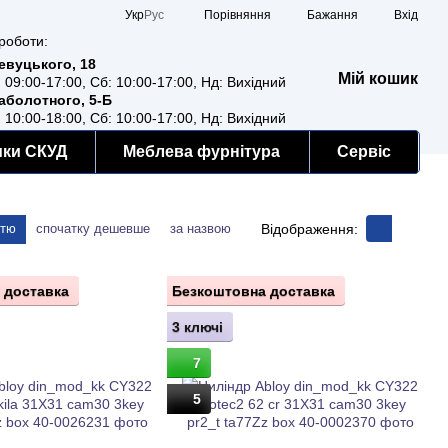
Порівняння
Укр
Рус
Бажання
Вхід
роботи:
Ревуцького, 18
Мій кошик
: 09:00-17:00, Сб: 10:00-17:00, Нд: Вихідний
Заболотного, 5-Б
: 10:00-18:00, Сб: 10:00-17:00, Нд: Вихідний
мки СКУД
Меблева фурнітура
Сервіс
Відображення:
стю
спочатку дешевше
за назвою
 доставка
Безкоштовна доставка
3 ключі
7
5