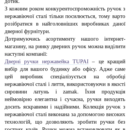
дотик.
З кожним роком конкурентоспроможність ручок з
нержавіючої сталі тільки посилюється, тому варто
розібратися в найголовніших виробниках даної
дверної фурнітури.
Дотримуючись асортименту нашого інтернет-
магазину, на ринку дверних ручок можна виділити
наступні компанії:
Дверні ручки нержавейка TUPAI
– це кращий
вибір для вашого будинку або офісу. Адже саме
цей виробник спеціалізується на обробці
нержавіючої сталі і лиття, використовуючи в якості
сировини латунь і zamak. Їхня продукція
неймовірно елегантна і сучасна, ручки виходять
досить яскравими і надійними. Колекція ручок з
нержавіючої сталі виконана за допомогою високих
технологій, що дозволяють зробити ручки без
гострих країв. Ручки можна встановлювати як в