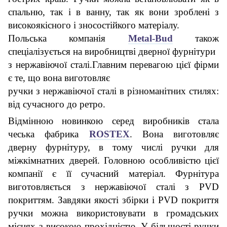
спальню, так і в ванну, так як вони зроблені з
високоякісного і зносостійкого матеріалу.
Польська компанія
Metal-Bud
також
спеціалізується на виробництві дверної фурнітури
з нержавіючої сталі.Главним перевагою цієї фірми
є те, що вона виготовляє
ручки з нержавіючої сталі в різноманітних стилях:
від сучасного до ретро.
Відмінною новинкою серед виробників стала
чеська фабрика
ROSTEX
. Вона виготовляє
дверну фурнітуру, в тому числі ручки для
міжкімнатних дверей. Головною особливістю цієї
компанії є її сучасний матеріал. Фурнітура
виготовляється з нержавіючої сталі з PVD
покриттям. Завдяки якості збірки і PVD покриття
ручки можна використовувати в громадських
місцях з високою прохідністю. У більшості ручки