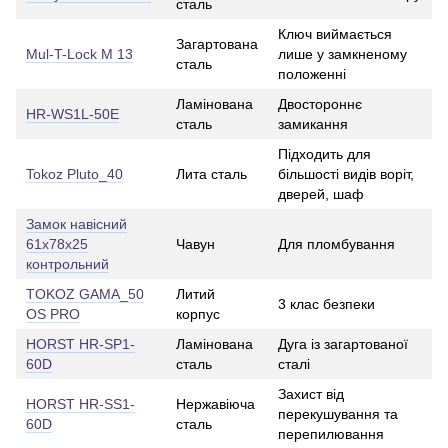
сталь
Ключ виймається
Загартована
Mul-T-Lock M 13
лише у замкненому
сталь
положенні
Ламінована
Двостороннє
HR-WS1L-50E
сталь
замикання
Підходить для
Tokoz Pluto_40
Лита сталь
більшості видів воріт,
дверей, шаф
Замок навісний
61х78х25
Чавун
Для пломбування
контрольний
TOKOZ GAMA_50
Литий
3 клас безпеки
OS PRO
корпус
HORST HR-SP1-
Ламінована
Дуга із загартованої
60D
сталь
сталі
Захист від
HORST HR-SS1-
Нержавіюча
перекушування та
60D
сталь
перепилювання