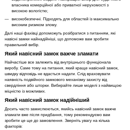
власника комерційної або приватної нерухомості з
високою вологістю;
високобезпечні. Підходять для областей із максимально
високим ризиком злому.
Далі наші фахівці допоможуть розібратися з питанням, які
навісні замки найнадійніші, що допоможе вам зробити
правильний вибір.
Який навісний замок важче зламати
Найчастіше все залежить від внутрішнього функціонала
виробу. Саме тому на питання, який краще навісний замок,
швидку відповідь не вдасться надати. Слід враховувати
наявність подвійного замкового механізму захисту від
свердління або шторки. Вибирайте лише моделі з найвищою
міцністю із можливих.
Який навісний замок надійніший
Досить часто замислюються, якийсь навісний замок важче
зламати вже після придбання, тому рекомендуємо вам
зробити це ще до замовлення. Зверніть увагу на кілька
факторів: