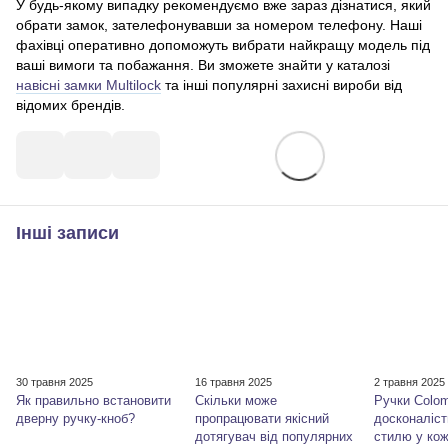
У будь-якому випадку рекомендуємо вже зараз дізнатися, який
обрати замок, зателефонувавши за номером телефону. Наші
фахівці оперативно допоможуть вибрати найкращу модель під
ваші вимоги та побажання. Ви зможете знайти у каталозі
навісні замки Multilock
та інші популярні захисні вироби від
відомих брендів.
Інші записи
30 травня 2025
16 травня 2025
2 травня 2025
Як правильно встановити
Скільки може
Ручки Colom
дверну ручку-кноб?
пропрацювати якісний
досконаліст
дотягувач від популярних
стилю у кож