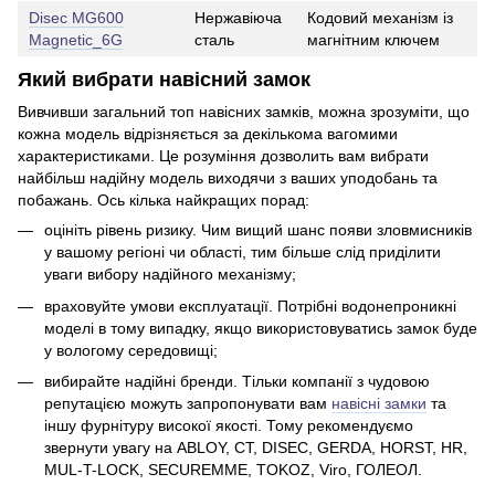
Disec MG600
Нержавіюча
Кодовий механізм із
Magnetic_6G
сталь
магнітним ключем
Який вибрати навісний замок
Вивчивши загальний топ навісних замків, можна зрозуміти, що
кожна модель відрізняється за декількома вагомими
характеристиками. Це розуміння дозволить вам вибрати
найбільш надійну модель виходячи з ваших уподобань та
побажань. Ось кілька найкращих порад:
оцініть рівень ризику. Чим вищий шанс появи зловмисників
у вашому регіоні чи області, тим більше слід приділити
уваги вибору надійного механізму;
враховуйте умови експлуатації. Потрібні водонепроникні
моделі в тому випадку, якщо використовуватись замок буде
у вологому середовищі;
вибирайте надійні бренди. Тільки компанії з чудовою
репутацією можуть запропонувати вам
навісні замки
та
іншу фурнітуру високої якості. Тому рекомендуємо
звернути увагу на ABLOY, CT, DISEC, GERDA, HORST, HR,
MUL-T-LOCK, SECUREMME, TOKOZ, Viro, ГОЛЕОЛ.