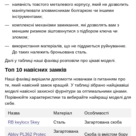
наявність товстого металевого корпусу, який не дозволить
маніпулювати зловмисникам болгаркою чи іншими
інструментами;
комплексні механізми замикання, які дозволять вам з
меншим ризиком зіштовхнутися з підбором ключа чи
зломом;
використання матеріалів, що не піддаються руйнуванню.
До таких належить броньована сталь.
Далі у таблиці наші фахівці розповіли про цікаві моделі.
Топ 10 навісних замків
Наші фахівці вирішили допомогти новачкам із питанням про
те, який навісний замок кращий. У таблиці зібрано найцікавіші
моделі навісної захисної фурнітури за оптимальними цінами.
Порівнюйте характеристики та вибирайте найкращі моделі для
себе.
Назва
Матеріал
Особливості
RB keylocx 5key
Сталь
Загартована скоба
Загартована
Abloy PL362 Protec
Скоба із вмістом бору