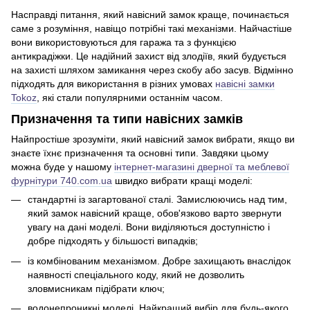
Насправді питання, який навісний замок краще, починається
саме з розуміння, навіщо потрібні такі механізми. Найчастіше
вони використовуються для гаража та з функцією
антикрадіжки. Це надійний захист від злодіїв, який будується
на захисті шляхом замикання через скобу або засув. Відмінно
підходять для використання в різних умовах
навісні замки
Tokoz
, які стали популярними останнім часом.
Призначення та типи навісних замків
Найпростіше зрозуміти, який навісний замок вибрати, якщо ви
знаєте їхнє призначення та основні типи. Завдяки цьому
можна буде у нашому
інтернет-магазині дверної та меблевої
фурнітури 740.com.ua
швидко вибрати кращі моделі:
стандартні із загартованої сталі. Замислюючись над тим,
який замок навісний краще, обов'язково варто звернути
увагу на дані моделі. Вони виділяються доступністю і
добре підходять у більшості випадків;
із комбінованим механізмом. Добре захищають внаслідок
наявності спеціального коду, який не дозволить
зловмисникам підібрати ключ;
водонепроникні моделі. Найкращий вибір для будь-якого