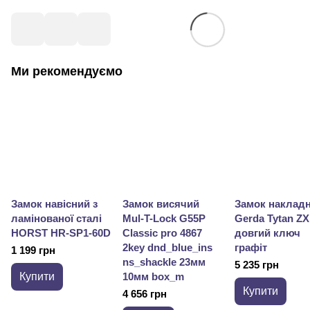
Ми рекомендуємо
Замок навісний з
Замок висячий
Замок наклад
ламінованої сталі
Mul-T-Lock G55P
Gerda Tytan ZX
HORST HR-SP1-60D
Classic pro 4867
довгий ключ
2key dnd_blue_ins
графіт
1 199 грн
ns_shackle 23мм
5 235 грн
Купити
10мм box_m
Купити
4 656 грн