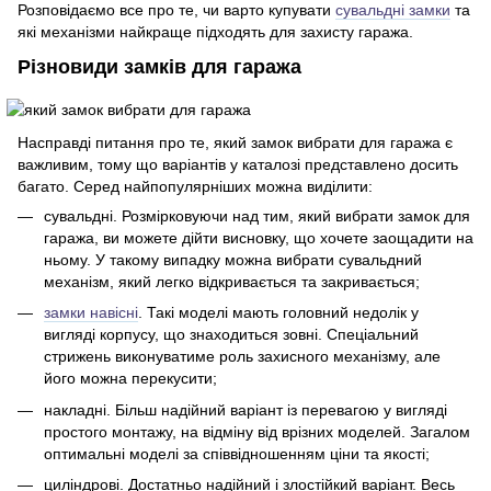
Розповідаємо все про те, чи варто купувати
сувальдні замки
та
які механізми найкраще підходять для захисту гаража.
Різновиди замків для гаража
Насправді питання про те, який замок вибрати для гаража є
важливим, тому що варіантів у каталозі представлено досить
багато. Серед найпопулярніших можна виділити:
сувальдні. Розмірковуючи над тим, який вибрати замок для
гаража, ви можете дійти висновку, що хочете заощадити на
ньому. У такому випадку можна вибрати сувальдний
механізм, який легко відкривається та закривається;
замки навісні
. Такі моделі мають головний недолік у
вигляді корпусу, що знаходиться зовні. Спеціальний
стрижень виконуватиме роль захисного механізму, але
його можна перекусити;
накладні. Більш надійний варіант із перевагою у вигляді
простого монтажу, на відміну від врізних моделей. Загалом
оптимальні моделі за співвідношенням ціни та якості;
циліндрові. Достатньо надійний і злостійкий варіант. Весь