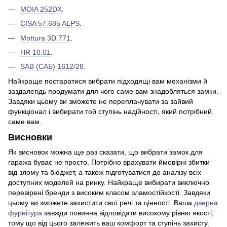
MOIA 252DX
.
CISA 57.685 ALPS
.
Mottura 3D.771
.
HR 10.01
.
SAB (САБ) 1612/28
.
Найкраще постаратися вибрати підходящі вам механізми й
заздалегідь продумати для чого саме вам знадобляться замки.
Завдяки цьому ви зможете не переплачувати за зайвий
функціонал і вибирати той ступінь надійності, який потрібний
саме вам.
Висновки
Як висновок можна ще раз сказати, що вибрати замок для
гаража буває не просто. Потрібно врахувати ймовірні збитки
від злому та бюджет, а також підготуватися до аналізу всіх
доступних моделей на ринку. Найкраще вибирати виключно
перевірені бренди з високим класом зламостійкості. Завдяки
цьому ви зможете захистити свої речі та цінності. Ваша
дверна
фурнітура
завжди повинна відповідати високому рівню якості,
тому що від цього залежить ваш комфорт та ступінь захисту.