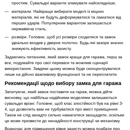
простим. Сувальдні варіанти зламувати найскладніше;
матеріали. Найкраще вибирати моделі із міцних
матеріалів, які не будуть деформуватися та ламатися від
перших ударів. Популярним варіантом залишається
нержавіюча сталь;
розміри. Головне, щоб усі розміри сходилися та замок
ідеально входив у дверне полотно. Будь-які зазори значно
знижують ефективність захисту.
Задаючись питанням, який замок краще для гаража, перш за
все, подумайте про свої переваги та можливі сценарії
використання. Завдяки цьому можна буде сконцентруватися
лише на дійсно важливому функціоналі та не переплатити.
Рекомендації щодо вибору замка для гаража
Запитуючи, який замок поставити на гараж, можна дійти
висновку, що найбільш надійними моделями залишаються
сувальдні врізні. Головне, щоб клас злостійкості був на рівні 3-
4, що дозволить вам не турбуватися про вміст приміщення.
Також не слід занадто сильно намагатися заощадити, оскільки
це може призвести до ненадійності конструкції чи механізму.
Водночас для підвищення рівня захисту можна подбати про