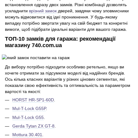
встановлення одразу двох замків. Різні комбінації дозволять
ускладнити
врізний замок
дверей, завдяки чому зловмисники
можуть відмовитися від ідеї проникнення. У будь-якому
випадку потрібно звертати увагу на свій бюджет та конкретні
вимоги, щоб підібрати ідеальні варіанти для вашого гаража.
ТОП-10 замків для гаража: рекомендації
магазину 740.com.ua
До вибору потрібно підходити особливо ретельно, якщо ви
хочете отримати за підсумком моделі від надійних брендів.
Ось кілька класних варіантів у різних цінових сегментах, які
показали свою ефективність та оптимальність за параметром
вартості та якості:
HORST HR-SP1-60D
.
Mul-T-Lock G55P
.
Mul-T-Lock G55
.
Gerda Tytan ZX GT-8
.
Mottura 30.401
.