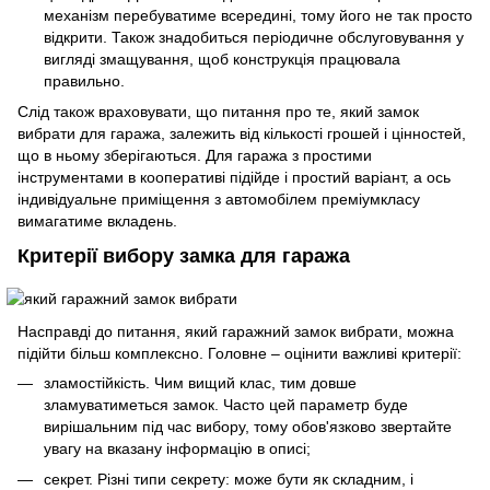
механізм перебуватиме всередині, тому його не так просто
відкрити. Також знадобиться періодичне обслуговування у
вигляді змащування, щоб конструкція працювала
правильно.
Слід також враховувати, що питання про те, який замок
вибрати для гаража, залежить від кількості грошей і цінностей,
що в ньому зберігаються. Для гаража з простими
інструментами в кооперативі підійде і простий варіант, а ось
індивідуальне приміщення з автомобілем преміумкласу
вимагатиме вкладень.
Критерії вибору замка для гаража
Насправді до питання, який гаражний замок вибрати, можна
підійти більш комплексно. Головне – оцінити важливі критерії:
зламостійкість. Чим вищий клас, тим довше
зламуватиметься замок. Часто цей параметр буде
вирішальним під час вибору, тому обов'язково звертайте
увагу на вказану інформацію в описі;
секрет. Різні типи секрету: може бути як складним, і