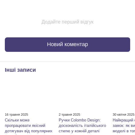
Додайте перший відгук
Новий коментар
Інші записи
16 травня 2025
2 травня 2025
30 квітня 2025
Скільки може
Ручки Colombo Design:
Найкращий 
пропрацювати якісний
досконалість італійського
замок: як ви
дотягувач від популярних
стилю у кожній деталі
моделі в то