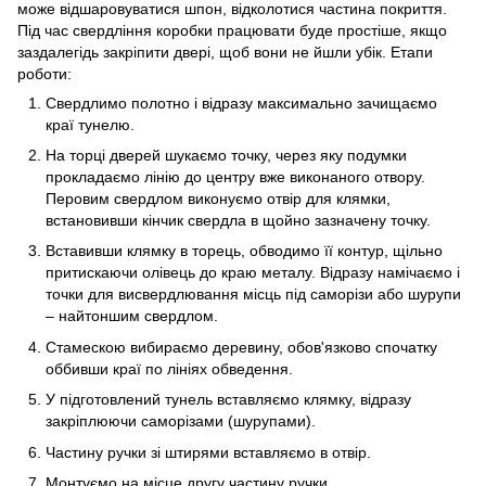
може відшаровуватися шпон, відколотися частина покриття.
Під час свердління коробки працювати буде простіше, якщо
заздалегідь закріпити двері, щоб вони не йшли убік. Етапи
роботи:
Свердлимо полотно і відразу максимально зачищаємо
краї тунелю.
На торці дверей шукаємо точку, через яку подумки
прокладаємо лінію до центру вже виконаного отвору.
Перовим свердлом виконуємо отвір для клямки,
встановивши кінчик свердла в щойно зазначену точку.
Вставивши клямку в торець, обводимо її контур, щільно
притискаючи олівець до краю металу. Відразу намічаємо і
точки для висвердлювання місць під саморізи або шурупи
– найтоншим свердлом.
Стамескою вибираємо деревину, обов'язково спочатку
оббивши краї по лініях обведення.
У підготовлений тунель вставляємо клямку, відразу
закріплюючи саморізами (шурупами).
Частину ручки зі штирями вставляємо в отвір.
Монтуємо на місце другу частину ручки.