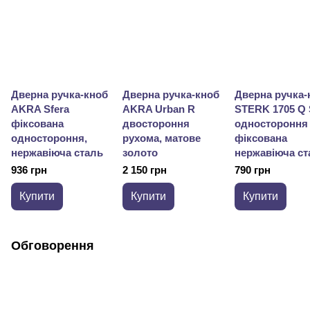
Дверна ручка-кноб
Дверна ручка-кноб
Дверна ручка-
AKRA Sfera
AKRA Urban R
STERK 1705 Q
фіксована
двостороння
одностороння
одностороння,
рухома, матове
фіксована
нержавіюча сталь
золото
нержавіюча ст
936 грн
2 150 грн
790 грн
Купити
Купити
Купити
Обговорення