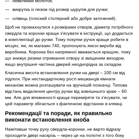
невеликий молоток;
викрутка із лезом під розмір шурупів для ручки;
олівець (плоский столярний або добре заточений).
Щоб не промахнутися з розмірами отворів, діаметр потрібного
свердла та коронки краще з'ясувати в інструкції, що додається
в комплектації до ручки. Тому покупки ручок краще робити в
місцях, які, як магазин 740, пропонують якісні вироби від
виробника. Коронка без напрямної вважається кращою, тому
що знижує ризики отримання отвору зі зміщеним виходом,
якщо внутрішня частина дверей неоднорідна за складом.
Класична висота встановлення ручки на двері – 100 см від
підлоги. При нестандартному рості мешканців кімнати
механізм можна розташувати на зручнішій позначці. Типова
відстань видалення центру ручки від зовнішнього краю – 60
мм. Але для впевненості краще переміряти та з'ясувати, чи
цей параметр збігається з фактичною відстанню в клямці.
Рекомендації та поради, як правильно
виконати встановлення кноба
Намітивши точку руху свердла-коронки, не варто відразу
проходити двері наскрізь – через це на полотні з того боку