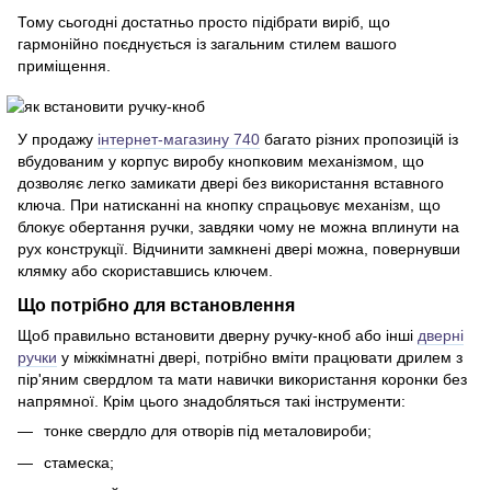
Тому сьогодні достатньо просто підібрати виріб, що
гармонійно поєднується із загальним стилем вашого
приміщення.
У продажу
інтернет-магазину 740
багато різних пропозицій із
вбудованим у корпус виробу кнопковим механізмом, що
дозволяє легко замикати двері без використання вставного
ключа. При натисканні на кнопку спрацьовує механізм, що
блокує обертання ручки, завдяки чому не можна вплинути на
рух конструкції. Відчинити замкнені двері можна, повернувши
клямку або скориставшись ключем.
Що потрібно для встановлення
Щоб правильно встановити дверну ручку-кноб або інші
дверні
ручки
у міжкімнатні двері, потрібно вміти працювати дрилем з
пір'яним свердлом та мати навички використання коронки без
напрямної. Крім цього знадобляться такі інструменти:
тонке свердло для отворів під металовироби;
стамеска;