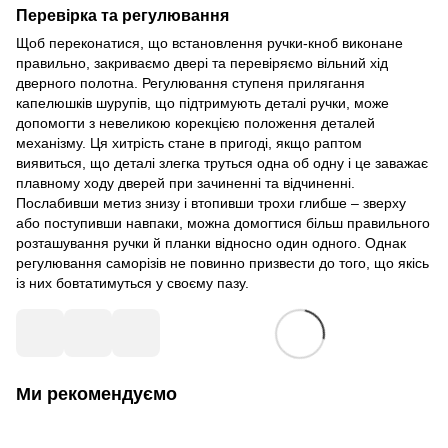
Перевірка та регулювання
Щоб переконатися, що встановлення ручки-кноб виконане
правильно, закриваємо двері та перевіряємо вільний хід
дверного полотна. Регулювання ступеня прилягання
капелюшків шурупів, що підтримують деталі ручки, може
допомогти з невеликою корекцією положення деталей
механізму. Ця хитрість стане в пригоді, якщо раптом
виявиться, що деталі злегка труться одна об одну і це заважає
плавному ходу дверей при зачиненні та відчиненні.
Послабивши метиз знизу і втопивши трохи глибше – зверху
або поступивши навпаки, можна домогтися більш правильного
розташування ручки й планки відносно один одного. Однак
регулювання саморізів не повинно призвести до того, що якісь
із них бовтатимуться у своєму пазу.
Ми рекомендуємо