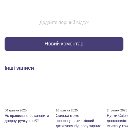
Додайте перший відгук
Новий коментар
Інші записи
30 травня 2025
16 травня 2025
2 травня 2025
Як правильно встановити
Скільки може
Ручки Colom
дверну ручку-кноб?
пропрацювати якісний
досконаліст
дотягувач від популярних
стилю у кож