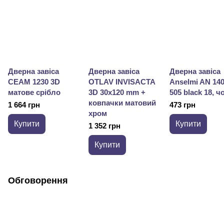
Дверна завіса
Дверна завіса
Дверна завіса
CEAM 1230 3D
OTLAV INVISACTA
Anselmi AN 14
матове срібло
3D 30x120 mm +
505 black 18, ч
ковпачки матовий
1 664 грн
473 грн
хром
Купити
Купити
1 352 грн
Купити
Обговорення