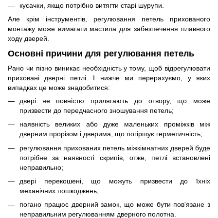
кусачки, якщо потрібно витягти старі шурупи.
Але крім інструментів, регулювання петель прихованого
монтажу може вимагати мастила для забезпечення плавного
ходу дверей.
Основні причини для регулювання петель
Рано чи пізно виникає необхідність у тому, щоб відрегулювати
приховані дверні петлі. І нижче ми перерахуємо, у яких
випадках це може знадобитися:
двері не повністю прилягають до отвору, що може
призвести до передчасного зношування петель;
наявність великих або дуже маленьких проміжків між
дверним прорізом і дверима, що погіршує герметичність;
регулювання прихованих петель міжкімнатних дверей буде
потрібне за наявності скрипів, отже, петлі встановлені
неправильно;
двері перекошені, що можуть призвести до їхніх
механічних пошкоджень;
погано працює дверний замок, що може бути пов'язане з
неправильним регулюванням дверного полотна.