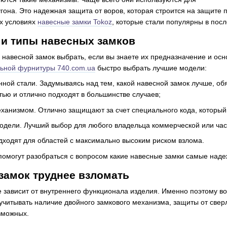
гона. Это надежная защита от воров, которая строится на защите 
х условиях
навесные замки Tokoz
, которые стали популярны в пос
 и типы навесных замков
й навесной замок выбрать, если вы знаете их предназначение и о
льной фурнитуры 740.com.ua
быстро выбрать лучшие модели:
нной стали. Задумываясь над тем, какой навесной замок лучше, о
ью и отлично подходят в большинстве случаев;
ханизмом. Отлично защищают за счет специального кода, который
дели. Лучший выбор для любого владельца коммерческой или час
ходят для областей с максимально высоким риском взлома.
омогут разобраться с вопросом какие навесные замки самые наде
замок труднее взломать
е зависит от внутреннего функционала изделия. Именно поэтому во
 учитывать наличие двойного замкового механизма, защиты от све
зможных.