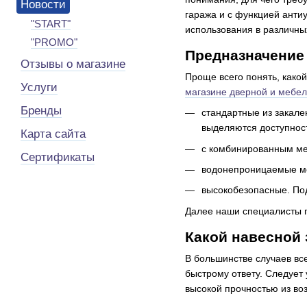
Новости
гаража и с функцией антиу
"START"
использования в различны
"PROMO"
Предназначение
Отзывы о магазине
Проще всего понять, како
Услуги
магазине дверной и мебе
Бренды
стандартные из закале
выделяются доступност
Карта сайта
с комбинированным ме
Сертификаты
водонепроницаемые мо
высокобезопасные. Под
Далее наши специалисты п
Какой навесной 
В большинстве случаев вс
быстрому ответу. Следует
высокой прочностью из во