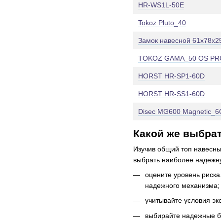
HR-WS1L-50E
Tokoz Pluto_40
Замок навесной 61х78х2
TOKOZ GAMA_50 OS PR
HORST HR-SP1-60D
HORST HR-SS1-60D
Disec MG600 Magnetic_6
Какой же выбра
Изучив общий топ навесны
выбрать наиболее надежну
оцените уровень риск
надежного механизма;
учитывайте условия эк
выбирайте надежные б