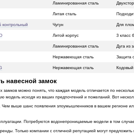
Ламинированная сталь
Двухсто
Литая сталь
Подходит
5 контрольный
Чугун
Для пло
O
Литой корпус
3 класс 
Ламинированная сталь
Дуга из 
Нержавеющая сталь
Защита 
G
Нержавеющая сталь
Кодовый
ть навесной замок
х замков можно понять, что каждая модель отличается по несколь
ю модель исходя из ваших предпочтений и пожеланий. Вот несколь
а. Чем выше шанс появления злоумышленников в вашем регионе ил
сплуатации. Потребуются водонепроницаемые модели в том случае,
ренды. Только компании с отличной репутацией могут предложить