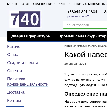
Перейти к основному контенту
Каталог
О нас
Скидки и оплата
Оферта
Политика Конфиденциа
Бренды
Сертификаты
+38044 391 1804
+3
Перезвонить вам?
Дверная фурнитура
Промышленая фурнитур
Каталог
Интернет-магазин дверной и меб
Какой наве
О нас
Скидки и оплата
28 апреля 2024
Оферта
Задаваясь вопросом, какой
Политика
случае вы сможете получит
Конфиденциальности
подходящую модель и на ч
Доставка
Определение на
Контакт
На самом деле вопрос, ка
понимания, для чего треб