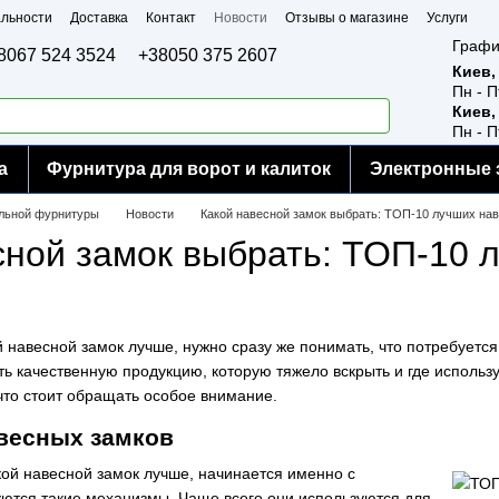
льности
Доставка
Контакт
Новости
Отзывы о магазине
Услуги
Графи
8067 524 3524
+38050 375 2607
Киев,
Пн - П
Киев,
Пн - П
а
Фурнитура для ворот и калиток
Электронные 
ельной фурнитуры
Новости
Какой навесной замок выбрать: ТОП-10 лучших на
сной замок выбрать: ТОП-10 
 навесной замок лучше, нужно сразу же понимать, что потребуется
ь качественную продукцию, которую тяжело вскрыть и где использу
то стоит обращать особое внимание.
весных замков
кой навесной замок лучше, начинается именно с
уются такие механизмы. Чаще всего они используются для