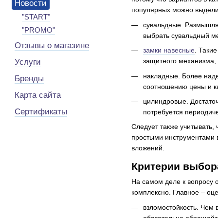
Новости
популярных можно выдели
"START"
сувальдные. Размышляя
"PROMO"
выбрать сувальдный ме
Отзывы о магазине
замки навесные
. Таки
защитного механизма, 
Услуги
накладные. Более наде
Бренды
соотношению цены и к
Карта сайта
цилиндровые. Достаточ
Сертификаты
потребуется периодиче
Следует также учитывать, 
простыми инструментами в
вложений.
Критерии выбора
На самом деле к вопросу 
комплексно. Главное – оц
взломостойкость. Чем 
обязательно обращайт