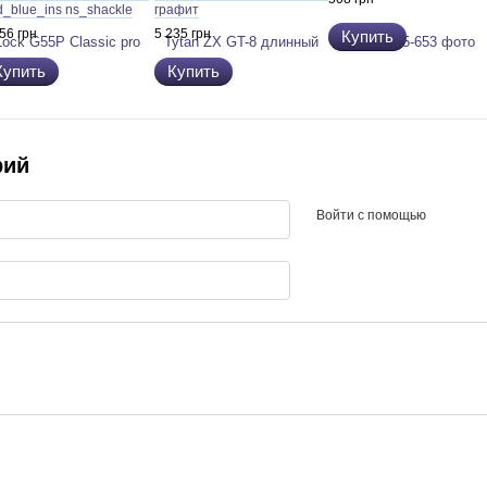
d_blue_ins ns_shackle
графит
мм 10мм box_m
56 грн
5 235 грн
Купить
Купить
Купить
рий
Войти с помощью