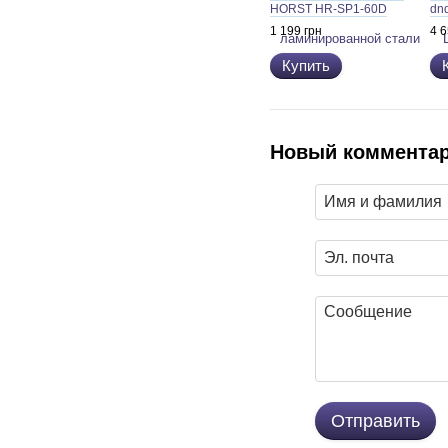
HORST HR-SP1-60D
dn
23
1 199 грн
4 6
Купить
Новый коммента
Отправить