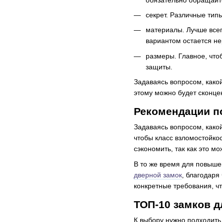
секрет. Различные тип
материалы. Лучше всег
вариантом остается н
размеры. Главное, что
защиты.
Задаваясь вопросом, како
этому можно будет сконце
Рекомендации п
Задаваясь вопросом, како
чтобы класс взломостойко
сэкономить, так как это м
В то же время для повыше
дверной замок
, благодаря
конкретные требования, ч
ТОП-10 замков д
К выбору нужно подходить 