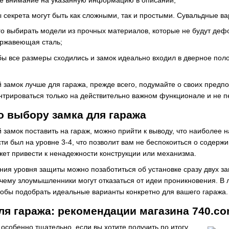
ы секрета могут быть как сложными, так и простыми. Сувальдные в
о выбирать модели из прочных материалов, которые не будут деф
ержавеющая сталь;
бы все размеры сходились и замок идеально входил в дверное по
й замок лучше для гаража, прежде всего, подумайте о своих пред
нтрироваться только на действительно важном функционале и не п
о выбору замка для гаража
й замок поставить на гараж, можно прийти к выводу, что наиболе
сти был на уровне 3-4, что позволит вам не беспокоиться о содер
ожет привести к ненадежности конструкции или механизма.
ния уровня защиты можно позаботиться об установке сразу двух з
 чему злоумышленники могут отказаться от идеи проникновения. В
тобы подобрать идеальные варианты конкретно для вашего гаража.
ля гаража: рекомендации магазина 740.co
особенно тщательно, если вы хотите получить по итогу