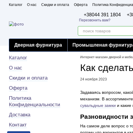
Перейти к основному контенту
Каталог
О нас
Скидки и оплата
Оферта
Политика Конфиденциа
Бренды
Сертификаты
+38044 391 1804
+3
Перезвонить вам?
Дверная фурнитура
Промышленая фурнитур
Каталог
Интернет-магазин дверной и меб
Как сделат
О нас
Скидки и оплата
24 ноября 2023
Оферта
Задаваясь вопросом, како
Политика
механизм. В ассортименте
Конфиденциальности
сувальдные замки
и какие
Доставка
Разновидности з
Контакт
На самом деле вопрос о т
потому что вариантов в к