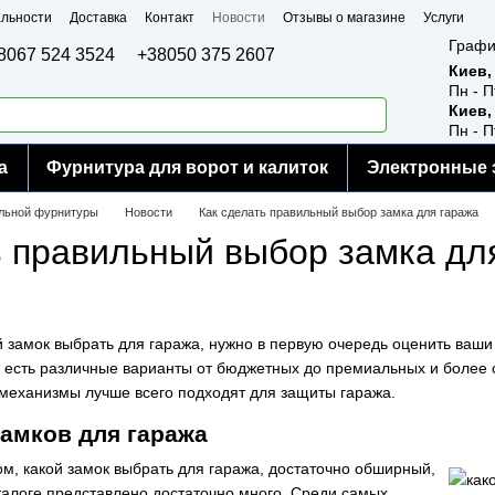
льности
Доставка
Контакт
Новости
Отзывы о магазине
Услуги
Графи
8067 524 3524
+38050 375 2607
Киев,
Пн - П
Киев,
Пн - П
а
Фурнитура для ворот и калиток
Электронные 
ельной фурнитуры
Новости
Как сделать правильный выбор замка для гаража
ь правильный выбор замка дл
й замок выбрать для гаража, нужно в первую очередь оценить ваш
 есть различные варианты от бюджетных до премиальных и более с
 механизмы лучше всего подходят для защиты гаража.
амков для гаража
ом, какой замок выбрать для гаража, достаточно обширный,
аталоге представлено достаточно много. Среди самых