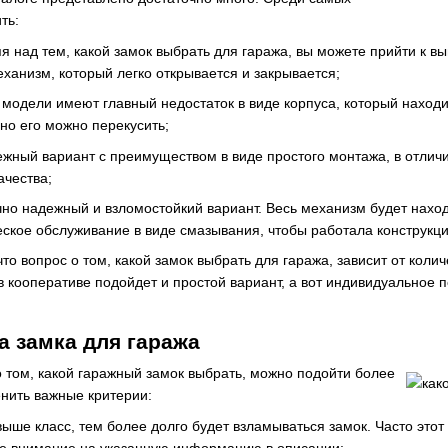
ть:
 над тем, какой замок выбрать для гаража, вы можете прийти к выв
ханизм, который легко открывается и закрывается;
е модели имеют главный недостаток в виде корпуса, который наход
но его можно перекусить;
жный вариант с преимуществом в виде простого монтажа, в отлич
ачества;
но надежный и взломостойкий вариант. Весь механизм будет находит
ское обслуживание в виде смазывания, чтобы работала конструкци
что вопрос о том, какой замок выбрать для гаража, зависит от коли
 кооперативе подойдет и простой вариант, а вот индивидуальное
 замка для гаража
о том, какой гаражный замок выбрать, можно подойти более
енить важные критерии:
выше класс, тем более долго будет взламываться замок. Часто эт
е внимание на указанную информацию в описании;