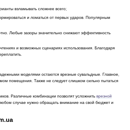
арианты взламывать сложнее всего;
ормироваться и ломаться от первых ударов. Популярным
лотно. Любые зазоры значительно снижают эффективность
почтениях и возможных сценариях использования. Благодаря
ереплатить.
е надежными моделями остаются врезные сувальдные. Главное,
жимом помещения. Также не следует слишком сильно пытаться
амков. Различные комбинации позволят усложнить
врезной
 любом случае нужно обращать внимание на свой бюджет и
m.ua