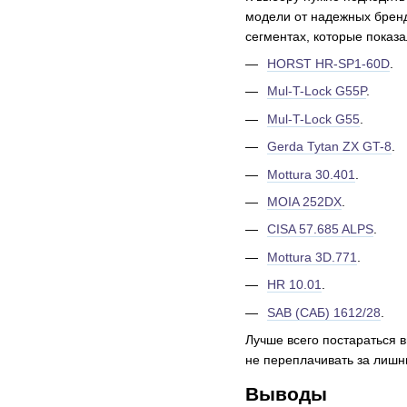
модели от надежных бренд
сегментах, которые показ
HORST HR-SP1-60D
.
Mul-T-Lock G55P
.
Mul-T-Lock G55
.
Gerda Tytan ZX GT-8
.
Mottura 30.401
.
MOIA 252DX
.
CISA 57.685 ALPS
.
Mottura 3D.771
.
HR 10.01
.
SAB (САБ) 1612/28
.
Лучше всего постараться 
не переплачивать за лишн
Выводы