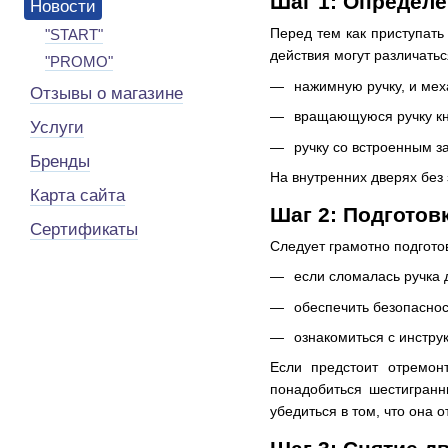
Шаг 1: Определе
Новости
Перед тем как приступать
"START"
действия могут различатьс
"PROMO"
нажимную ручку, и мех
Отзывы о магазине
вращающуюся ручку кн
Услуги
ручку со встроенным з
Бренды
На внутренних дверях без
Карта сайта
Шаг 2: Подготов
Сертификаты
Следует грамотно подготов
если сломалась ручка 
обеспечить безопаснос
ознакомиться с инструк
Если предстоит отремон
понадобиться шестигранн
убедиться в том, что она 