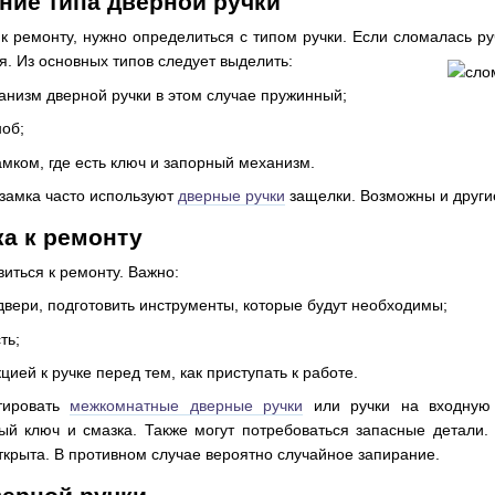
ние типа дверной ручки
 к ремонту, нужно определиться с типом ручки. Если сломалась 
я. Из основных типов следует выделить:
анизм дверной ручки в этом случае пружинный;
об;
амком, где есть ключ и запорный механизм.
 замка часто используют
дверные ручки
защелки. Возможны и други
ка к ремонту
иться к ремонту. Важно:
двери, подготовить инструменты, которые будут необходимы;
ть;
цией к ручке перед тем, как приступать к работе.
тировать
межкомнатные дверные ручки
или ручки на входную д
ый ключ и смазка. Также могут потребоваться запасные детали.
открыта. В противном случае вероятно случайное запирание.