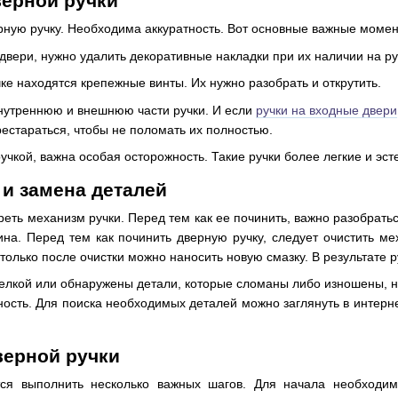
верной ручки
рную ручку. Необходима аккуратность. Вот основные важные моме
двери, нужно удалить декоративные накладки при их наличии на ру
чке находятся крепежные винты. Их нужно разобрать и открутить.
внутреннюю и внешнюю части ручки. И если
ручки на входные двери
рестараться, чтобы не поломать их полностью.
учкой, важна особая осторожность. Такие ручки более легкие и эс
 и замена деталей
еть механизм ручки. Перед тем как ее починить, важно разобрать
ина. Перед тем как починить дверную ручку, следует очистить ме
только после очистки можно наносить новую смазку. В результате 
елкой или обнаружены детали, которые сломаны либо изношены, н
ость. Для поиска необходимых деталей можно заглянуть в интерн
верной ручки
ся выполнить несколько важных шагов. Для начала необходимо