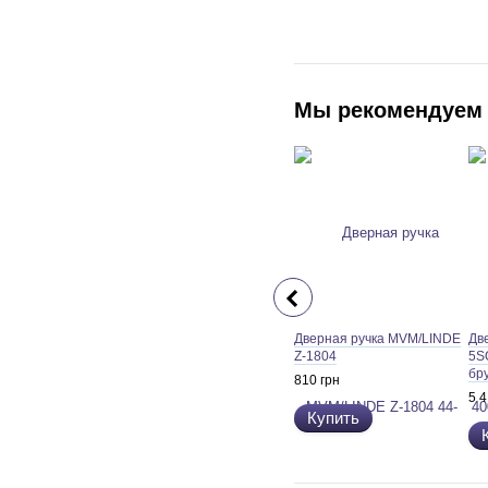
Мы рекомендуем
Дверная ручка MVM/LINDE
Дв
Z-1804
5S
бр
810 грн
5 4
Купить