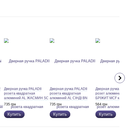
2
Дверная ручка PALADII
Дверная ручка PALADII
Дверная ручка PALA
розета квадратная
розета квадратная
розет алюминий кр
алюминий AL ЖАСМИН SC
алюминий AL СІНДІ BN
БРІЖИТ MCF кава
матовый хром
черный
735 грн
735 грн
564 грн
Купить
Купить
Купить