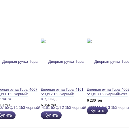
ерная ручка Tupai 4007
Дверная ручка Tupai 4161
Дверная ручка Tupai 400
Q/T1 153 черный/
5SQ/T2 153 черный/
5SQ/T3 153 черный/кожа
усчатка
водоспад
6 230 грн
19 грн
6 854 грн
Купить
Купить
Купить